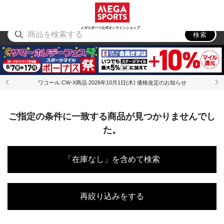
スポーツ
アウトドア
ブランド
アイテム
から探す
から探す
から探す
から探す
メガスポーツ公式オンラインショップ
検索
ワコール CW-X商品 2026年10月1日(木) 価格改定のお知らせ
ご指定の条件に一致する商品が見つかりませんでし
た。
「在庫なし」を含めて検索
再絞り込みをする