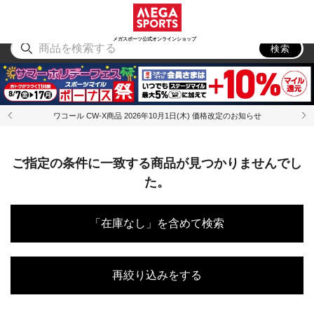
スポーツ
アウトドア
ブランド
アイテム
から探す
から探す
から探す
から探す
メガスポーツ公式オンラインショップ
検索
ワコール CW-X商品 2026年10月1日(木) 価格改定のお知らせ
ご指定の条件に一致する商品が見つかりませんでし
た。
「在庫なし」を含めて検索
再絞り込みをする