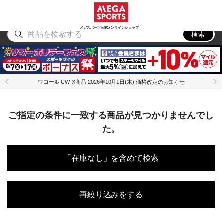
スポーツ
アウトドア
ブランド
アイテム
から探す
から探す
から探す
から探す
メガスポーツ公式オンラインショップ
検索
ワコール CW-X商品 2026年10月1日(木) 価格改定のお知らせ
ご指定の条件に一致する商品が見つかりませんでし
た。
「在庫なし」を含めて検索
再絞り込みをする