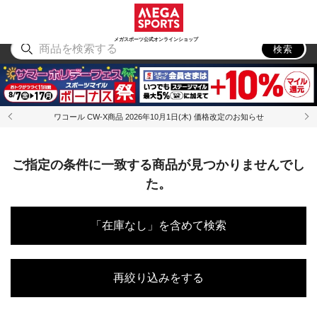
スポーツ
アウトドア
ブランド
アイテム
から探す
から探す
から探す
から探す
メガスポーツ公式オンラインショップ
検索
ワコール CW-X商品 2026年10月1日(木) 価格改定のお知らせ
ご指定の条件に一致する商品が見つかりませんでし
た。
「在庫なし」を含めて検索
再絞り込みをする