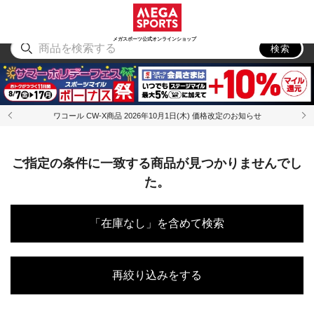
スポーツ
アウトドア
ブランド
アイテム
から探す
から探す
から探す
から探す
メガスポーツ公式オンラインショップ
検索
ワコール CW-X商品 2026年10月1日(木) 価格改定のお知らせ
ご指定の条件に一致する商品が見つかりませんでし
た。
「在庫なし」を含めて検索
再絞り込みをする