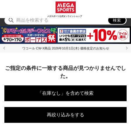
スポーツ
アウトドア
ブランド
アイテム
から探す
から探す
から探す
から探す
メガスポーツ公式オンラインショップ
検索
ワコール CW-X商品 2026年10月1日(木) 価格改定のお知らせ
ご指定の条件に一致する商品が見つかりませんでし
た。
「在庫なし」を含めて検索
再絞り込みをする