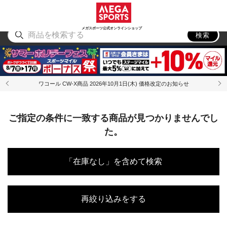
スポーツ
アウトドア
ブランド
アイテム
から探す
から探す
から探す
から探す
メガスポーツ公式オンラインショップ
検索
ワコール CW-X商品 2026年10月1日(木) 価格改定のお知らせ
ご指定の条件に一致する商品が見つかりませんでし
た。
「在庫なし」を含めて検索
再絞り込みをする