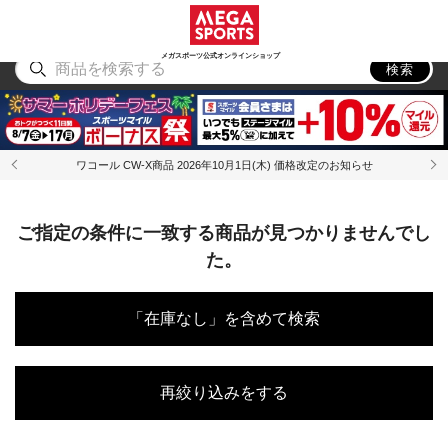
スポーツ
アウトドア
ブランド
アイテム
から探す
から探す
から探す
から探す
メガスポーツ公式オンラインショップ
検索
ワコール CW-X商品 2026年10月1日(木) 価格改定のお知らせ
ご指定の条件に一致する商品が見つかりませんでし
た。
「在庫なし」を含めて検索
再絞り込みをする