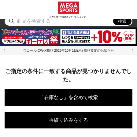
スポーツ
アウトドア
ブランド
アイテム
から探す
から探す
から探す
から探す
メガスポーツ公式オンラインショップ
検索
ワコール CW-X商品 2026年10月1日(木) 価格改定のお知らせ
ご指定の条件に一致する商品が見つかりませんでし
た。
「在庫なし」を含めて検索
再絞り込みをする