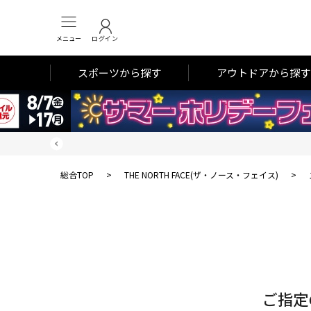
メニュー
ログイン
スポーツから探す
アウトドアから探す
総合TOP
>
THE NORTH FACE(ザ・ノース・フェイス)
>
対
象
件
数
ご指定