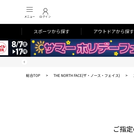
メニュー
ログイン
スポーツから探す
アウトドアから探す
総合TOP
>
THE NORTH FACE(ザ・ノース・フェイス)
>
対
象
件
数
ご指定