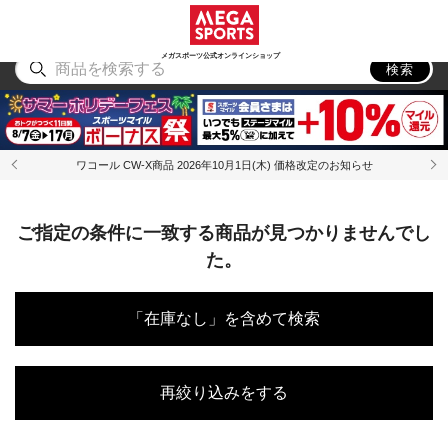
スポーツ
アウトドア
ブランド
アイテム
から探す
から探す
から探す
から探す
メガスポーツ公式オンラインショップ
検索
ワコール CW-X商品 2026年10月1日(木) 価格改定のお知らせ
ご指定の条件に一致する商品が見つかりませんでし
た。
「在庫なし」を含めて検索
再絞り込みをする