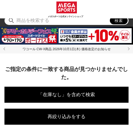
スポーツ
アウトドア
ブランド
アイテム
から探す
から探す
から探す
から探す
メガスポーツ公式オンラインショップ
検索
ワコール CW-X商品 2026年10月1日(木) 価格改定のお知らせ
ご指定の条件に一致する商品が見つかりませんでし
た。
「在庫なし」を含めて検索
再絞り込みをする