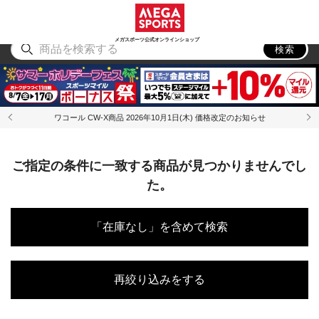
スポーツ
アウトドア
ブランド
アイテム
から探す
から探す
から探す
から探す
メガスポーツ公式オンラインショップ
検索
ワコール CW-X商品 2026年10月1日(木) 価格改定のお知らせ
ご指定の条件に一致する商品が見つかりませんでし
た。
「在庫なし」を含めて検索
再絞り込みをする