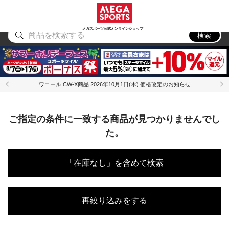
スポーツ
アウトドア
ブランド
アイテム
から探す
から探す
から探す
から探す
メガスポーツ公式オンラインショップ
検索
ワコール CW-X商品 2026年10月1日(木) 価格改定のお知らせ
ご指定の条件に一致する商品が見つかりませんでし
た。
「在庫なし」を含めて検索
再絞り込みをする