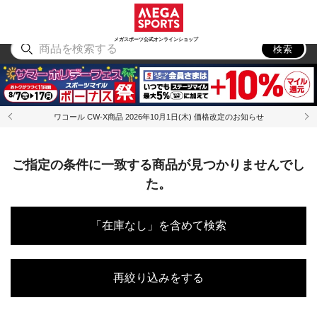
スポーツ
アウトドア
ブランド
アイテム
から探す
から探す
から探す
から探す
メガスポーツ公式オンラインショップ
検索
ワコール CW-X商品 2026年10月1日(木) 価格改定のお知らせ
ご指定の条件に一致する商品が見つかりませんでし
た。
「在庫なし」を含めて検索
再絞り込みをする