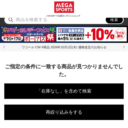
スポーツ
アウトドア
ブランド
アイテム
から探す
から探す
から探す
から探す
メガスポーツ公式オンラインショップ
検索
ワコール CW-X商品 2026年10月1日(木) 価格改定のお知らせ
ご指定の条件に一致する商品が見つかりませんでし
た。
「在庫なし」を含めて検索
再絞り込みをする