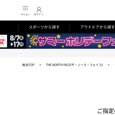
メニュー
ログイン
スポーツから探す
アウトドアから探す
総合TOP
>
THE NORTH FACE(ザ・ノース・フェイス)
>
対
象
件
数
ご指定