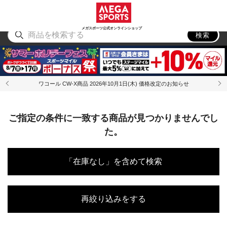
スポーツ
アウトドア
ブランド
アイテム
から探す
から探す
から探す
から探す
メガスポーツ公式オンラインショップ
検索
ワコール CW-X商品 2026年10月1日(木) 価格改定のお知らせ
ご指定の条件に一致する商品が見つかりませんでし
た。
「在庫なし」を含めて検索
再絞り込みをする