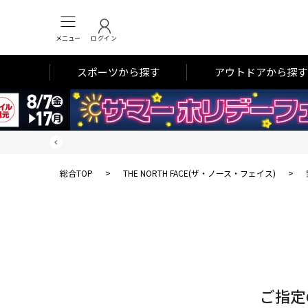
メニュー
ログイン
スポーツから探す
アウトドアから探す
総合TOP
>
THE NORTH FACE(ザ・ノース・フェイス)
>
対
象
件
数
ご指定