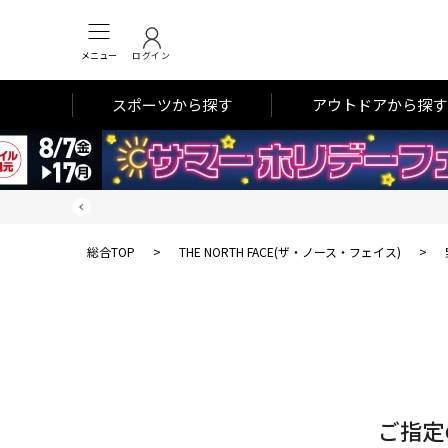
メニュー
ログイン
スポーツから探す
アウトドアから探す
総合TOP
>
THE NORTH FACE(ザ・ノース・フェイス)
>
対
象
件
数
ご指定