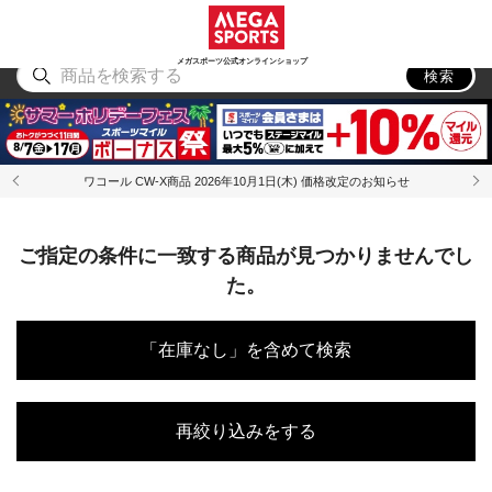
スポーツ
アウトドア
ブランド
アイテム
から探す
から探す
から探す
から探す
メガスポーツ公式オンラインショップ
検索
ワコール CW-X商品 2026年10月1日(木) 価格改定のお知らせ
ご指定の条件に一致する商品が見つかりませんでし
た。
「在庫なし」を含めて検索
再絞り込みをする