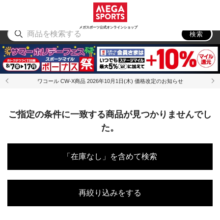
スポーツ
アウトドア
ブランド
アイテム
から探す
から探す
から探す
から探す
メガスポーツ公式オンラインショップ
検索
ワコール CW-X商品 2026年10月1日(木) 価格改定のお知らせ
ご指定の条件に一致する商品が見つかりませんでし
た。
「在庫なし」を含めて検索
再絞り込みをする