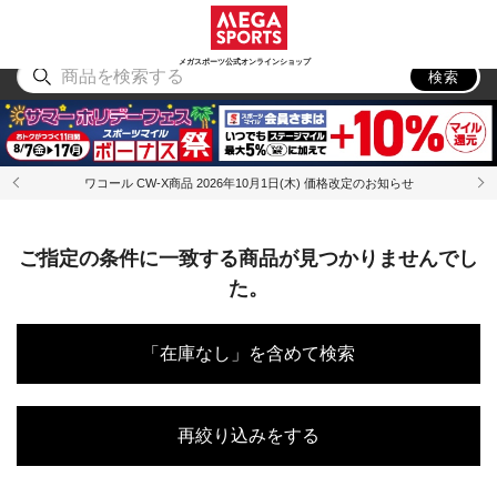
スポーツ
アウトドア
ブランド
アイテム
から探す
から探す
から探す
から探す
メガスポーツ公式オンラインショップ
検索
ワコール CW-X商品 2026年10月1日(木) 価格改定のお知らせ
ご指定の条件に一致する商品が見つかりませんでし
た。
「在庫なし」を含めて検索
再絞り込みをする