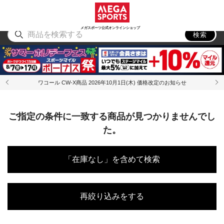
スポーツ
アウトドア
ブランド
アイテム
から探す
から探す
から探す
から探す
メガスポーツ公式オンラインショップ
検索
ワコール CW-X商品 2026年10月1日(木) 価格改定のお知らせ
ご指定の条件に一致する商品が見つかりませんでし
た。
「在庫なし」を含めて検索
再絞り込みをする