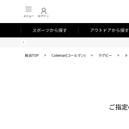
メニュー
ログイン
スポーツから探す
アウトドアから探す
総合TOP
>
Coleman(コールマン)
>
ラグビー
>
ト
対
象
件
数
ご指定
0
件