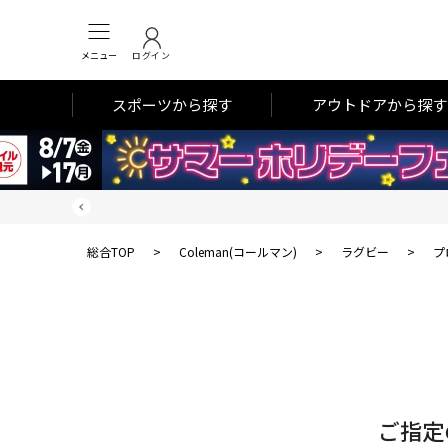
メニュー
ログイン
スポーツから探す
アウトドアから探す
総合TOP
>
Coleman(コールマン)
>
ラグビー
>
プ
対
象
件
数
ご指定