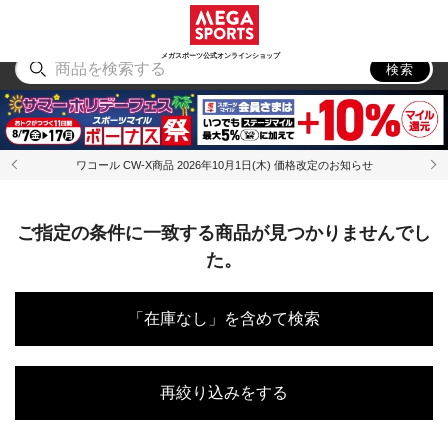
スポーツ
アウトドア
ブランド
アイテム
から探す
から探す
から探す
から探す
メガスポーツ公式オンラインショップ
検索
ワコール CW-X商品 2026年10月1日(木) 価格改定のお知らせ
ご指定の条件に一致する商品が見つかりませんでし
た。
「在庫なし」を含めて検索
再絞り込みをする