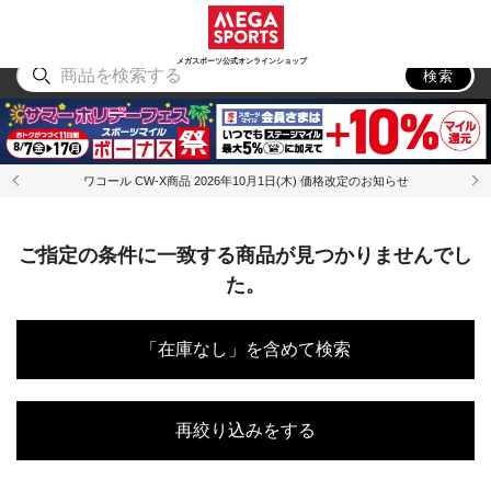
スポーツ
アウトドア
ブランド
アイテム
から探す
から探す
から探す
から探す
メガスポーツ公式オンラインショップ
検索
ワコール CW-X商品 2026年10月1日(木) 価格改定のお知らせ
ご指定の条件に一致する商品が見つかりませんでし
た。
「在庫なし」を含めて検索
再絞り込みをする