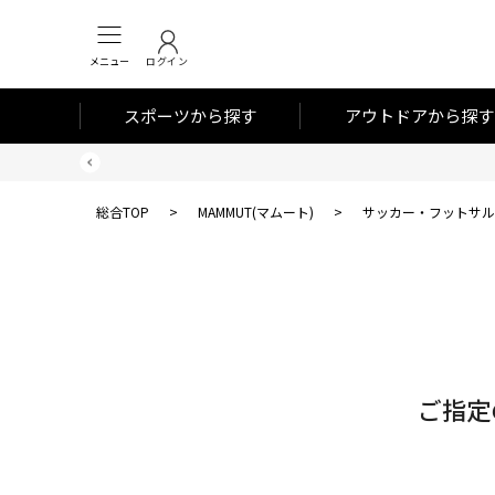
メニュー
ログイン
スポーツから探す
アウトドアから探す
総合TOP
>
MAMMUT(マムート)
>
サッカー・フットサル
対
象
件
数
ご指定
0
件