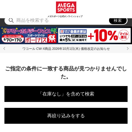
スポーツ
アウトドア
ブランド
アイテム
から探す
から探す
から探す
から探す
メガスポーツ公式オンラインショップ
検索
ワコール CW-X商品 2026年10月1日(木) 価格改定のお知らせ
ご指定の条件に一致する商品が見つかりませんでし
た。
「在庫なし」を含めて検索
再絞り込みをする