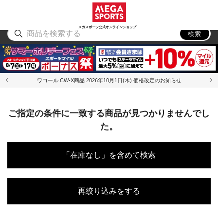
スポーツ
アウトドア
ブランド
アイテム
から探す
から探す
から探す
から探す
メガスポーツ公式オンラインショップ
検索
ワコール CW-X商品 2026年10月1日(木) 価格改定のお知らせ
ご指定の条件に一致する商品が見つかりませんでし
た。
「在庫なし」を含めて検索
再絞り込みをする