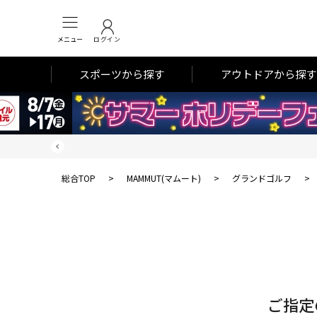
メニュー
ログイン
スポーツから探す
アウトドアから探す
総合TOP
>
MAMMUT(マムート)
>
グランドゴルフ
>
対
象
件
数
ご指定