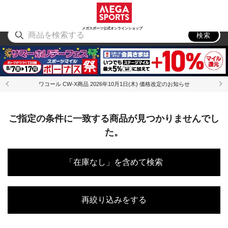
スポーツ
アウトドア
ブランド
アイテム
から探す
から探す
から探す
から探す
メガスポーツ公式オンラインショップ
検索
ワコール CW-X商品 2026年10月1日(木) 価格改定のお知らせ
ご指定の条件に一致する商品が見つかりませんでし
た。
「在庫なし」を含めて検索
再絞り込みをする