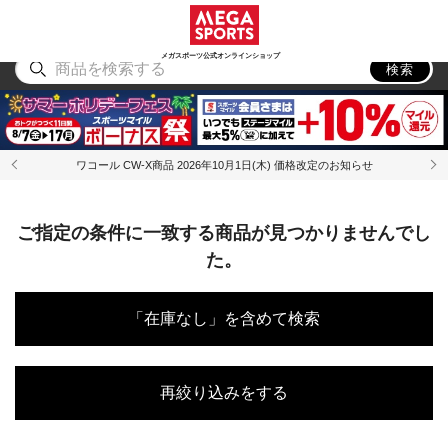
スポーツ
アウトドア
ブランド
アイテム
から探す
から探す
から探す
から探す
メガスポーツ公式オンラインショップ
検索
ワコール CW-X商品 2026年10月1日(木) 価格改定のお知らせ
ご指定の条件に一致する商品が見つかりませんでし
た。
「在庫なし」を含めて検索
再絞り込みをする