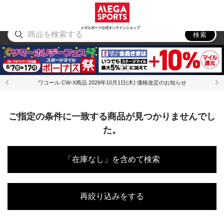
スポーツ
アウトドア
ブランド
アイテム
から探す
から探す
から探す
から探す
メガスポーツ公式オンラインショップ
検索
ワコール CW-X商品 2026年10月1日(木) 価格改定のお知らせ
ご指定の条件に一致する商品が見つかりませんでし
た。
「在庫なし」を含めて検索
再絞り込みをする