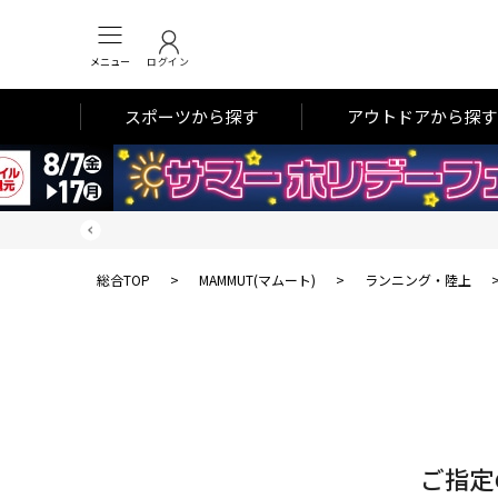
メニュー
ログイン
スポーツから探す
アウトドアから探す
総合TOP
>
MAMMUT(マムート)
>
ランニング・陸上
対
象
件
数
ご指定