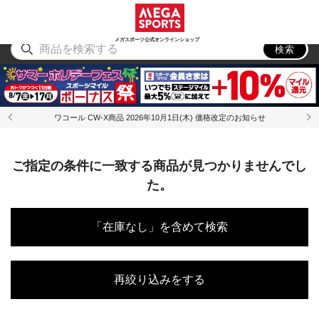
スポーツ
アウトドア
ブランド
アイテム
から探す
から探す
から探す
から探す
メガスポーツ公式オンラインショップ
検索
ワコール CW-X商品 2026年10月1日(木) 価格改定のお知らせ
ご指定の条件に一致する商品が見つかりませんでし
た。
「在庫なし」を含めて検索
再絞り込みをする