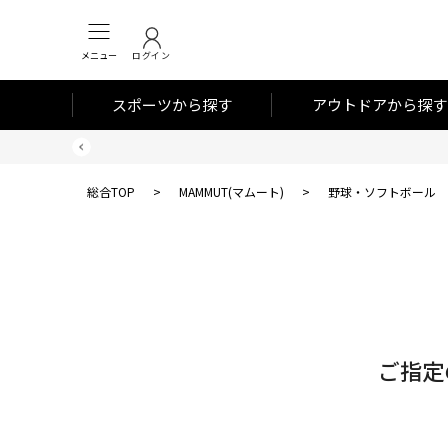
メニュー
ログイン
スポーツから探す
アウトドアから探す
総合TOP
>
MAMMUT(マムート)
>
野球・ソフトボール
対
象
件
数
ご指定
0
件