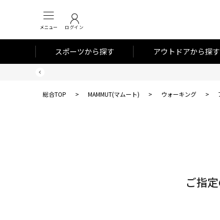
メニュー
ログイン
スポーツから探す
アウトドアから探す
総合TOP
>
MAMMUT(マムート)
>
ウォーキング
>
対
象
件
数
ご指定
0
件