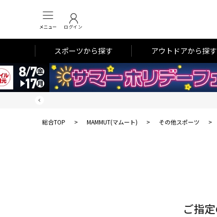
メニュー
ログイン
スポーツから探す
アウトドアから探す
総合TOP
>
MAMMUT(マムート)
>
その他スポーツ
>
対
象
件
数
ご指定