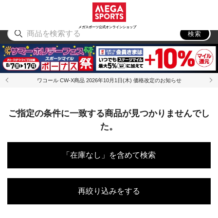
スポーツ
アウトドア
ブランド
アイテム
から探す
から探す
から探す
から探す
メガスポーツ公式オンラインショップ
検索
ワコール CW-X商品 2026年10月1日(木) 価格改定のお知らせ
ご指定の条件に一致する商品が見つかりませんでし
た。
「在庫なし」を含めて検索
再絞り込みをする