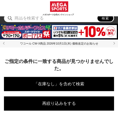
スポーツ
アウトドア
ブランド
アイテム
から探す
から探す
から探す
から探す
メガスポーツ公式オンラインショップ
検索
ワコール CW-X商品 2026年10月1日(木) 価格改定のお知らせ
ご指定の条件に一致する商品が見つかりませんでし
た。
「在庫なし」を含めて検索
再絞り込みをする