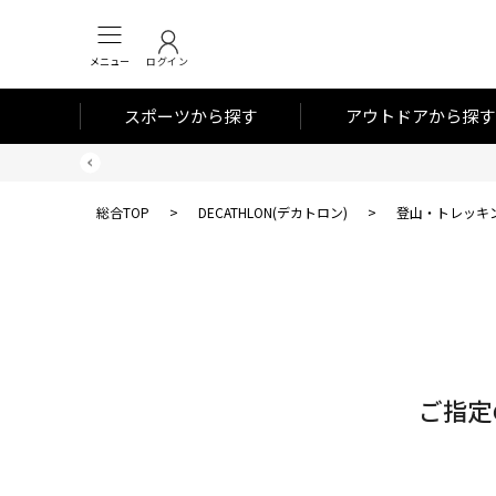
メニュー
ログイン
スポーツから探す
アウトドアから探す
総合TOP
>
DECATHLON(デカトロン)
>
登山・トレッキ
対
象
件
数
ご指定
0
件