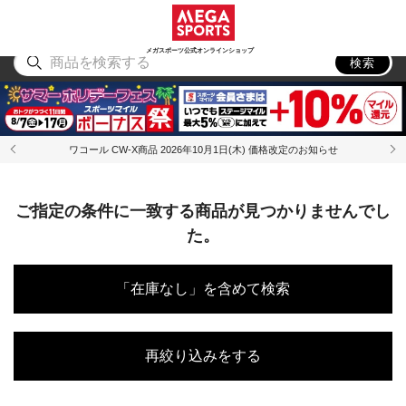
スポーツ
アウトドア
ブランド
アイテム
から探す
から探す
から探す
から探す
メガスポーツ公式オンラインショップ
検索
ワコール CW-X商品 2026年10月1日(木) 価格改定のお知らせ
ご指定の条件に一致する商品が見つかりませんでし
た。
「在庫なし」を含めて検索
再絞り込みをする