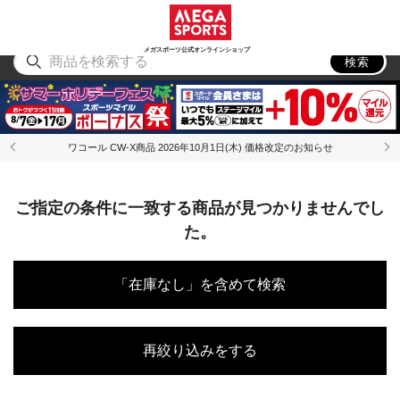
スポーツ
アウトドア
ブランド
アイテム
から探す
から探す
から探す
から探す
メガスポーツ公式オンラインショップ
検索
ワコール CW-X商品 2026年10月1日(木) 価格改定のお知らせ
ご指定の条件に一致する商品が見つかりませんでし
た。
「在庫なし」を含めて検索
再絞り込みをする