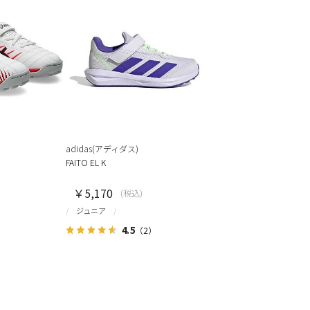
adidas(アディダス)
FAITO EL K
￥5,170
(税込)
ジュニア
4.5
（2）