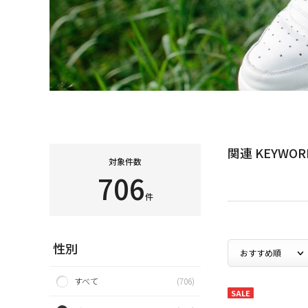
関連 KEYWOR
対象件数
706
件
性別
すべて
(706)
SALE