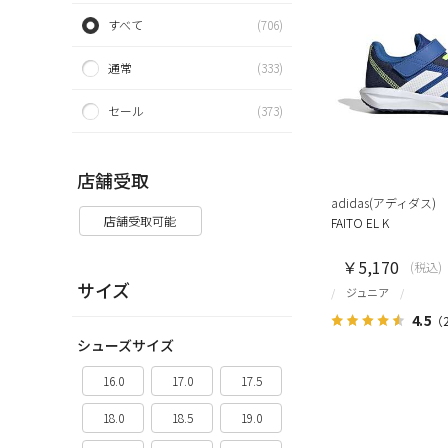
すべて
(706)
通常
(333)
セール
(373)
店舗受取
adidas(アディダス)
店舗受取可能
FAITO EL K
￥5,170
(税込)
サイズ
ジュニア
4.5
（
シューズサイズ
16.0
17.0
17.5
18.0
18.5
19.0