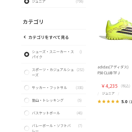
ジュニア
(706)
カテゴリ
カテゴリをすべて見る
シューズ・スニーカー・ス
()
パイク
adidas(アディダス)
スポーツ・カジュアルシュ
(252)
F50 CLUB TF J
ーズ
￥4,235
(税込)
サッカー・フットサル
(338)
ジュニア
登山・トレッキング
(5)
5.0
（
バスケットボール
(48)
バレーボール・ソフトバ
(7)
レー