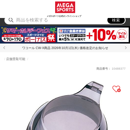
スポーツ
アウトドア
ブランド
アイテム
から探す
から探す
から探す
から探す
メガスポーツ公式オンラインショップ
検索
ワコール CW-X商品 2026年10月1日(木) 価格改定のお知らせ
店舗受取可能
商品番号：
10488377