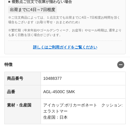
■ 複数点ご注文で在庫が揃わない場合
出荷までに4日～7日程度
※ご注文商品によっては、１点注文でも出荷までに4日～7日程度お時間を頂く
場合もございます（お取り寄せ・おまとめのため）
※繁忙期（年末年始やゴールデンウィーク、お盆等）やセール時期は, 通常より
も多く日数を頂く場合がございます。
詳しくはご利用ガイドをご覧ください
特徴
商品番号
10488377
品番
AGL-4500C SMK
素材・生産国
アイカップ:ポリカーボネート クッション:
エラストマー
生産国：日本