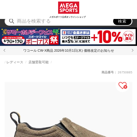
スポーツ
アウトドア
ブランド
アイテム
から探す
から探す
から探す
から探す
メガスポーツ公式オンラインショップ
検索
ワコール CW-X商品 2026年10月1日(木) 価格改定のお知らせ
レディース
店舗受取可能
商品番号：
26750885