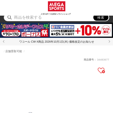
スポーツ
アウトドア
ブランド
アイテム
から探す
から探す
から探す
から探す
メガスポーツ公式オンラインショップ
検索
ワコール CW-X商品 2026年10月1日(木) 価格改定のお知らせ
店舗受取可能
商品番号：
34483677